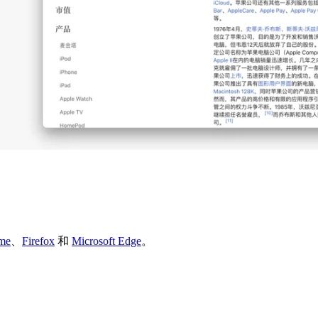
me
、
Firefox
和
Microsoft Edge
。