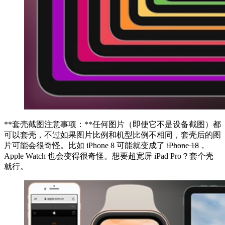
**套壳截图注意事项：**任何图片（即使它不是设备截图）都
可以套壳，不过如果图片比例和机型比例不相同，套壳后的图
片可能会很奇怪。比如 iPhone 8 可能就变成了
iPhone 18
，
Apple Watch 也会变得很奇怪。想要超宽屏 iPad Pro？套个壳
就行。