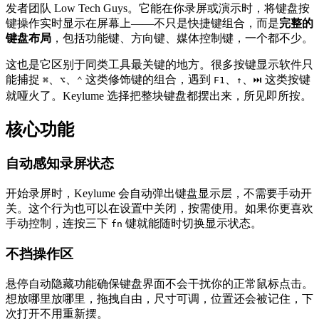
发者团队 Low Tech Guys。它能在你录屏或演示时，将键盘按
键操作实时显示在屏幕上——不只是快捷键组合，而是
完整的
键盘布局
，包括功能键、方向键、媒体控制键，一个都不少。
这也是它区别于同类工具最关键的地方。很多按键显示软件只
能捕捉
、
、
这类修饰键的组合，遇到
、
、
这类按键
⌘
⌥
⌃
F1
↑
⏭
就哑火了。Keylume 选择把整块键盘都摆出来，所见即所按。
核心功能
自动感知录屏状态
开始录屏时，Keylume 会自动弹出键盘显示层，不需要手动开
关。这个行为也可以在设置中关闭，按需使用。如果你更喜欢
手动控制，连按三下
键就能随时切换显示状态。
fn
不挡操作区
悬停自动隐藏功能确保键盘界面不会干扰你的正常鼠标点击。
想放哪里放哪里，拖拽自由，尺寸可调，位置还会被记住，下
次打开不用重新摆。